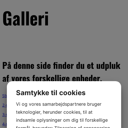
Galleri
På denne side finder du et udpluk
af vores forskellige enheder.
Samtykke til cookies
Studio – Classensgade
Vi og vores samarbejdspartnere bruger
2-vær. lejlighed – Classensgade
teknologier, herunder cookies, til at
3-vær. lejlighed – Classensgade
indsamle oplysninger om dig til forskellige
4-vær. lejlighed – Classensgade