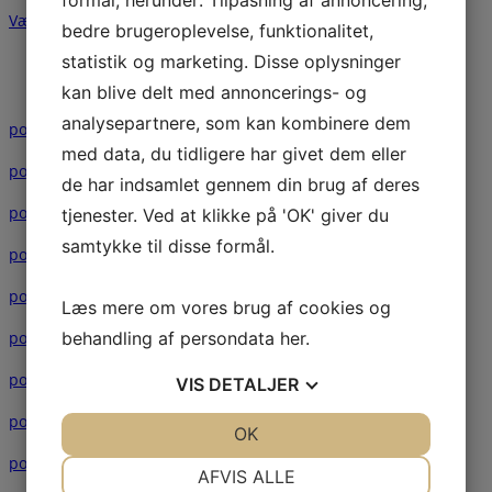
formål, herunder: Tilpasning af annoncering,
Værelser på 5. sal
bedre brugeroplevelse, funktionalitet,
statistik og marketing. Disse oplysninger
kan blive delt med annoncerings- og
analysepartnere, som kan kombinere dem
postcard-229449-12884-b
med data, du tidligere har givet dem eller
postcard-229453-17183-b
de har indsamlet gennem din brug af deres
postcard-229455-23983-b
tjenester. Ved at klikke på 'OK' giver du
samtykke til disse formål.
postcard-229457-24565-b
postcard-229458-27132-b
Læs mere om vores brug af cookies og
postcard-229460-2681-b
behandling af persondata
her
.
postcard-229461-23348-b
VIS
DETALJER
postcard-229463-7649-b
JA
NEJ
OK
JA
NEJ
postcard-229464-16189-b
NØDVENDIGE
PRÆFERENCER
AFVIS ALLE