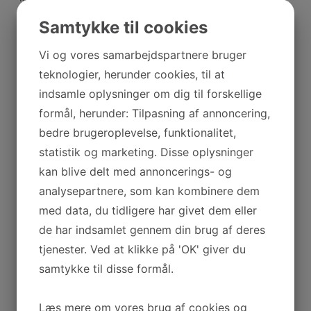
behagelige faciliteter som normalt hører til et
Samtykke til cookies
hotelværelse, såsom rengøring, sengelinned samt
håndklæder.
Vi og vores samarbejdspartnere bruger
teknologier, herunder cookies, til at
indsamle oplysninger om dig til forskellige
Hvad siger gæsterne
formål, herunder: Tilpasning af annoncering,
bedre brugeroplevelse, funktionalitet,
statistik og marketing. Disse oplysninger
kan blive delt med annoncerings- og
analysepartnere, som kan kombinere dem
med data, du tidligere har givet dem eller
de har indsamlet gennem din brug af deres
Reception
tjenester. Ved at klikke på 'OK' giver du
Vores reception har åbent mandag til torsdag 09.00 til kl.
samtykke til disse formål.
15.00. Fredag 09.00 til 12.00 (lukket i weekenden og
helligdage)
Læs mere om vores brug af cookies og