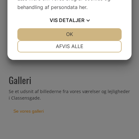
behandling af persondata
her
.
Priser
VIS
DETALJER
JA
NEJ
OK
JA
NEJ
Se en oversigt over priser på forskellige hotelværelser og
hotel-lejligheder.
NØDVENDIGE
PRÆFERENCER
AFVIS ALLE
– Se dem her
JA
NEJ
JA
NEJ
MARKETING
STATISTIK
Galleri
Se et udsnit af billederne fra vores værelser og lejligheder
i Classensgade.
Se vores galleri